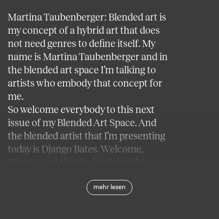
Martina Taubenberger: Blended art is
my concept of a hybrid art that does
not need genres to define itself. My
name is Martina Taubenberger and in
the blended art space I’m talking to
artists who embody that concept for
me.
So welcome everybody to this next
issue of my Blended Art Space. And
the blended artist that I’m presenting
today is Django Bates. Welcome,
Django, and thanks for doing this.
mehr lesen
Django Bates: It’s nice to be here.
Thank you.