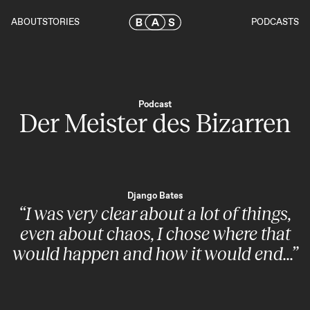
Skip
to
ABOUT
STORIES
PODCASTS
the
content
Podcast
Der Meister des Bizarren
Django Bates
“I was very clear about a lot of things,
even about chaos, I chose where that
would happen and how it would end...”