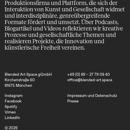
Produktions­firma und Plattform, die sich der
Inter­aktion von Kunst und Gesell­schaft widmet
MT: Oh, it doesn’t matter. Correct or
und inter­disziplinäre, genre­übergreifende
not.
Formate fördert und umsetzt. Über Podcasts,
Blog­artikel und Videos reflektieren wir kreative
Prozesse und gesell­schaftliche Themen und
DB: I sent some scores of a few of the
realisieren Projekte, die Innovation und
pieces and you’d chosen which ones
künstlerische Freiheit vereinen.
you thought would work for your
special project. And I turned up not
really knowing what we were doing,
Blended Art Space gGmbH
+49 (0) 89 – 27 79 08 40
but just pretty open-minded about
Kirchenstraße 60
office@blended-art.space
what it should be. And then we found
81675 München
ourselves on stage with the screens
Instagram
Impressum und Datenschutz
being projected behind us, and you
Facebook
Presse
Spotify
with a red arrow pointer, and it was all
Vimeo
very precise and very engaging. And
LinkedIn
there was an audience there who
© 2026