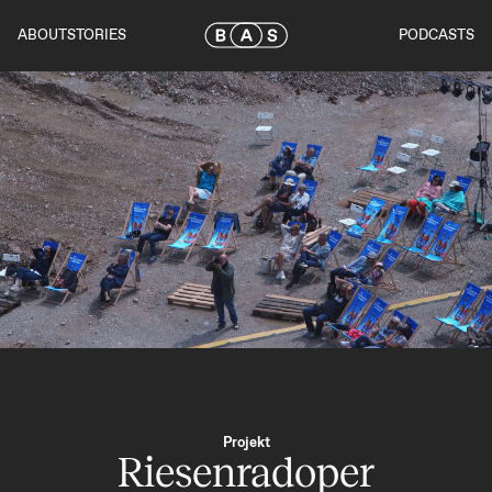
Skip
to
ABOUT
STORIES
PODCASTS
the
content
Projekt
Riesenradoper