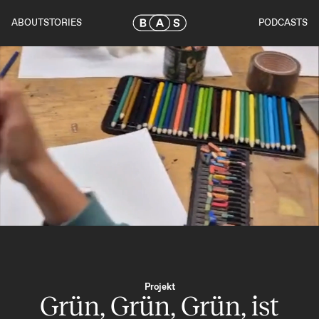
Skip
to
ABOUT
STORIES
PODCASTS
the
content
Projekt
Grün, Grün, Grün, ist