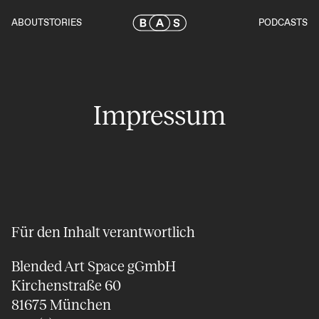
Skip
to
ABOUT
STORIES
PODCASTS
the
content
Impressum
Für den Inhalt verantwortlich
Blended Art Space gGmbH
Kirchenstraße 60
81675 München