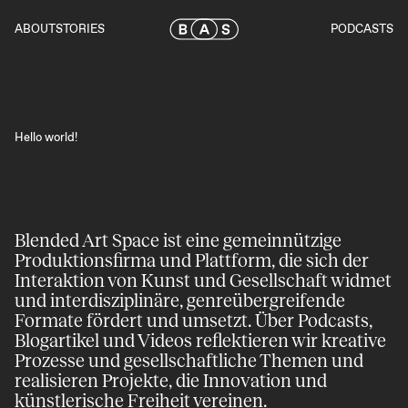
Skip
to
ABOUT
STORIES
PODCASTS
the
content
Hello world!
Blended Art Space ist eine gemeinnützige
Produktions­firma und Plattform, die sich der
Inter­aktion von Kunst und Gesell­schaft widmet
und inter­disziplinäre, genre­übergreifende
Formate fördert und umsetzt. Über Podcasts,
Blog­artikel und Videos reflektieren wir kreative
Prozesse und gesell­schaftliche Themen und
realisieren Projekte, die Innovation und
künstlerische Freiheit vereinen.