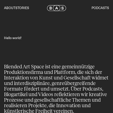
Skip
to
ABOUT
STORIES
PODCASTS
the
content
Hello world!
Blended Art Space ist eine gemeinnützige
Produktions­firma und Plattform, die sich der
Inter­aktion von Kunst und Gesell­schaft widmet
und inter­disziplinäre, genre­übergreifende
Formate fördert und umsetzt. Über Podcasts,
Blog­artikel und Videos reflektieren wir kreative
Prozesse und gesell­schaftliche Themen und
realisieren Projekte, die Innovation und
künstlerische Freiheit vereinen.